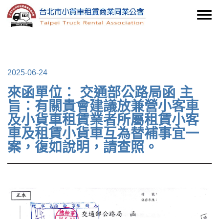
2025-06-24
來函單位： 交通部公路局函 主
旨：有關貴會建議放兼營小客車
及小貨車租賃業者所屬租賃小客
車及租賃小貨車互為替補事宜一
案，復如說明，請查照。