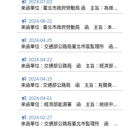
2024-07-03
一案，案涉強制汽車責任保險法第16條第2項規
定，轉請卓處逕復該公會，請查照。
來函單位 : 臺北市政府勞動局 函 主旨：為增進
勞資和諧，並宣導勞工享有離線權觀念，本局重
申並請貴會參照 [ 臺北市事業單位居家工作者
2024-06-21
勞動條件保障指導原則 ]及 [ 自主檢核評分表 ]辦
理請查照轉知。
來函單位 : 臺北市政府勞動局 函 主旨：本局
訂於7月16日及8月22日針對新設立公司行號 ，
開辦 [ 勞動基準法入門班 ]課程，惠請各單位踴躍
2024-04-25
報名參加，請查照 。
來函單位：交通部公路局臺北市區監理所 函
主旨：有關勞動部請各機關協助辦理工作場所性
騷擾防治教育宣導一案，如說明，請查照。
2024-04-22
來函單位：交通部公路局 函 主旨：經濟部商
業發展署檢送113年度 「商業服務業系統節能專
案補助」委託辦理單位及相關申請事宜修正公告
2024-04-15
案，惠請協助轉知貴會會員，請查照。
來函單位 : 交通部公路局 函 主旨：有關貴會
建議開放租賃車輛得出租予物流或快遞業者使用
等事宜一案，復如說明,請查照 。
2024-04-01
來函單位：經濟部能源署 函 主旨：檢送中小
用電戶節能診斷服務宣傳1份，請轉知所轄知悉
並鼓勵踴躍申請，請查照。
2024-02-27
來函單位：交通部公路局臺北市監理所 函 主
旨：有關臺北市政府環境保護局為宣導臺北市